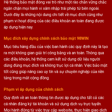
Hệ thống bảo mật đóng vai trò như một rào chắn vững chắc
ngăn chặn mọi hành vi xâm nhập trái phép từ bên ngoài.
Dưới đây là những nội dung chi tiết về mục đích cũng như
phạm vi hoạt động của các điều khoản an toàn đang được
áp dụng hiện nay.
Mục đích xây dựng chính sách bảo mật 98WIN
Mục tiêu hàng đầu của việc ban hành các quy định này là tạo
ra một không gian giải trí công bằng và an toàn. Thông qua
các điều khoản, hệ thống cam kết sử dụng dữ liệu người
dùng đúng mục đích và không trục lợi cá nhân. Việc bảo mật
tốt cũng giúp nâng cao uy tín và sự chuyên nghiệp của nền
tảng trong mắt cộng đồng.
Phạm vi áp dụng của chính sách
Quy định về an toàn thông tin được áp dụng cho tất cả các
cá nhân đăng ký tài khoản và sử dụng dịch vụ trực tuyến.
Mọi hành động từ việc truy cập website, thực hiện giao dịch