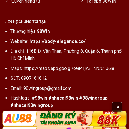
Quyền riêng tư
Tải app 98WIN
LIÊN HỆ CHÚNG TÔI TẠI:
Thương hiệu:
98WIN
Website:
https://body-elegance.co/
Địa chỉ: 116B Đ. Văn Thân, Phường 8, Quận 6, Thành phố
Hồ Chí Minh
Maps:
https://maps.app.goo.gl/oGP1jY3TNrCCTJ6j8
SĐT: 0907181812
Email:
98wingroup@gmail.com
Hashtags:
#98win #nhacai98win #98wingroup
#nhacai98wingroup
×