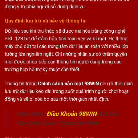
đồng ý từ phía người sử dụng dịch vụ.
Quy định lưu trữ và bảo vệ thông tin
Dữ liệu sau khi thu thập sẽ được mã hóa bằng công nghệ
SSL 128 bit để đảm bảo tính toàn vẹn và bí mật. Hệ thống
máy chủ đặt tại các trung tâm dữ liệu an toàn với nhiều lớp
tường lửa nghiêm ngặt. Chỉ những nhân sự có thẩm quyền
mới được phép tiếp cận thông tin người dùng trong các
trường hợp hỗ trợ kỹ thuật cần thiết.
Thông tin trong
Chính sách bảo mật 98WIN
nêu rõ thời gian
lưu trữ dữ liệu kéo dài trong suốt quá trình người chơi hoạt
động và sẽ bị xóa bỏ sau một thời gian nhất định.
Xem thêm:
Điều Khoản 98WIN
Với Các
Quy Định Quan Trọng Cần Nắm