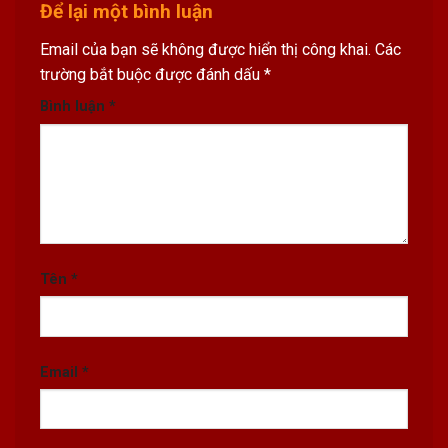
Để lại một bình luận
Email của bạn sẽ không được hiển thị công khai.
Các
trường bắt buộc được đánh dấu
*
Bình luận
*
Tên
*
Email
*