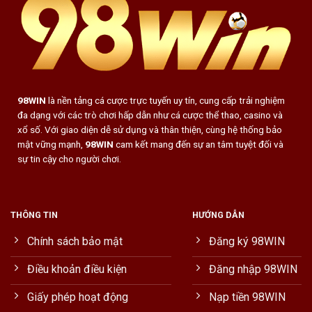
98WIN
là nền tảng cá cược trực tuyến uy tín, cung cấp trải nghiệm
đa dạng với các trò chơi hấp dẫn như cá cược thể thao, casino và
xổ số. Với giao diện dễ sử dụng và thân thiện, cùng hệ thống bảo
mật vững mạnh,
98
WIN
cam kết mang đến sự an tâm tuyệt đối và
sự tin cậy cho người chơi.
THÔNG TIN
HƯỚNG DẪN
Chính sách bảo mật
Đăng ký 98WIN
Điều khoản điều kiện
Đăng nhập 98WIN
Giấy phép hoạt động
Nạp tiền 98WIN