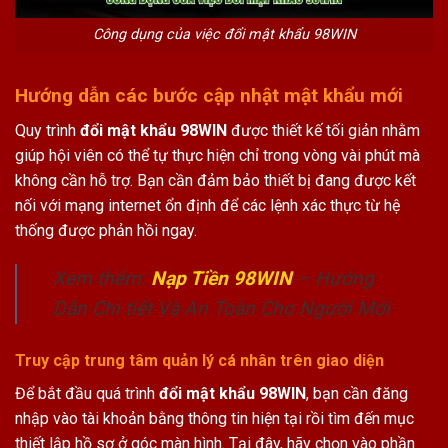
Công dụng của việc đổi mật khẩu 98WIN
Hướng dẫn các bước cập nhật mật khẩu mới
Quy trình
đổi mật khẩu 98WIN
được thiết kế tối giản nhằm
giúp hội viên có thể tự thực hiện chỉ trong vòng vài phút mà
không cần hỗ trợ. Bạn cần đảm bảo thiết bị đang được kết
nối với mạng internet ổn định để các lệnh xác thực từ hệ
thống được phản hồi ngay.
Xem thêm:
Nạp Tiền 98WIN
– Hướng
Dẫn Chi tiết Và An Toàn Cho Người Mới
Truy cập trung tâm quản lý cá nhân trên giao diện
Để bắt đầu quá trình
đổi mật khẩu 98WIN
, bạn cần đăng
nhập vào tài khoản bằng thông tin hiện tại rồi tìm đến mục
thiết lập hồ sơ ở góc màn hình. Tại đây, hãy chọn vào phần